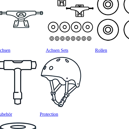
chsen
Achsen Sets
Rollen
ubehör
Protection