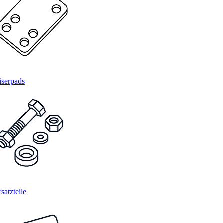
iserpads
satzteile