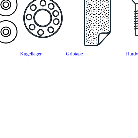
Kugellager
Griptape
Hard