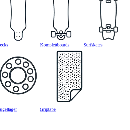
ecks
Komplettboards
Surfskates
ugellager
Griptape