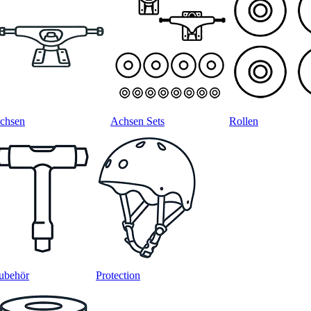
chsen
Achsen Sets
Rollen
ubehör
Protection