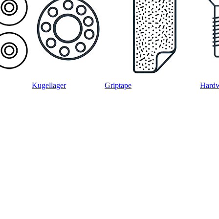
Kugellager
Griptape
Hard