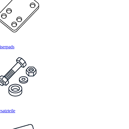
iserpads
satzteile