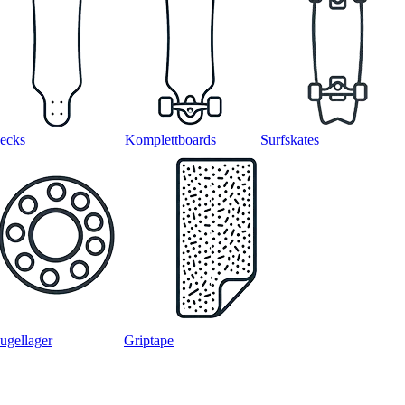
ecks
Komplettboards
Surfskates
ugellager
Griptape