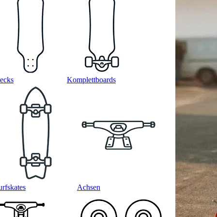
ecks
Komplettboards
urfskates
Achsen