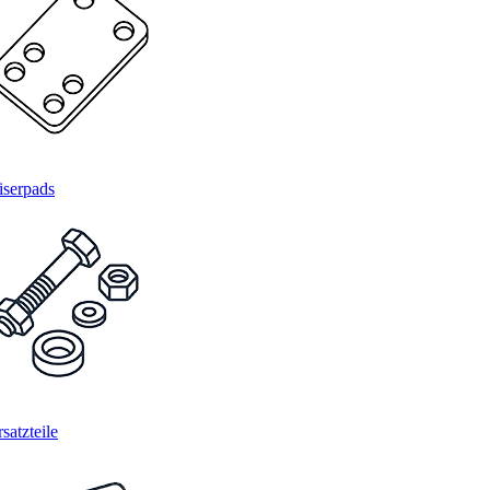
iserpads
satzteile