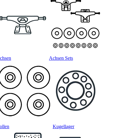
chsen
Achsen Sets
ollen
Kugellager