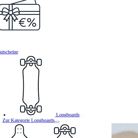
utscheine
Longboards
Zur Kategorie Longboards