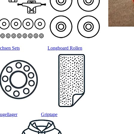
chsen Sets
Longboard Rollen
ugellager
Griptape