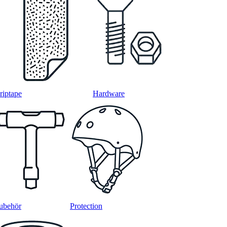
riptape
Hardware
ubehör
Protection