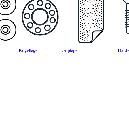
Kugellager
Griptape
Hard