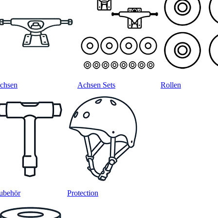
chsen
Achsen Sets
Rollen
ubehör
Protection