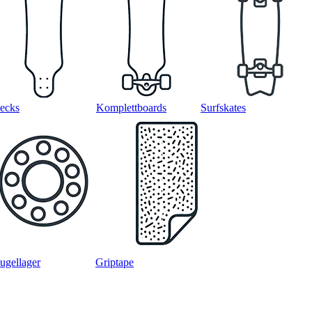
ecks
Komplettboards
Surfskates
ugellager
Griptape