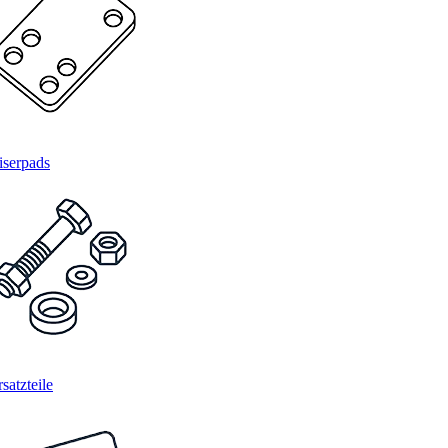
iserpads
satzteile