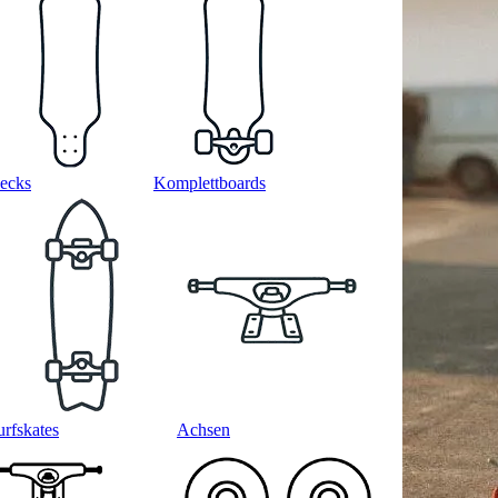
ecks
Komplettboards
urfskates
Achsen