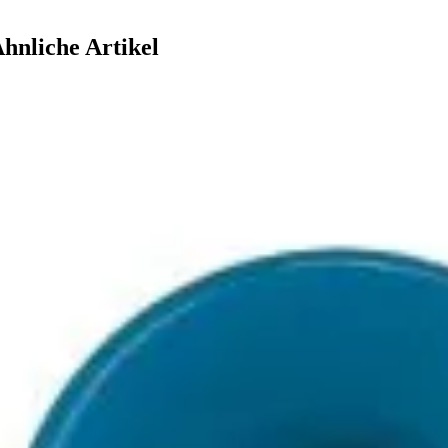
hnliche Artikel