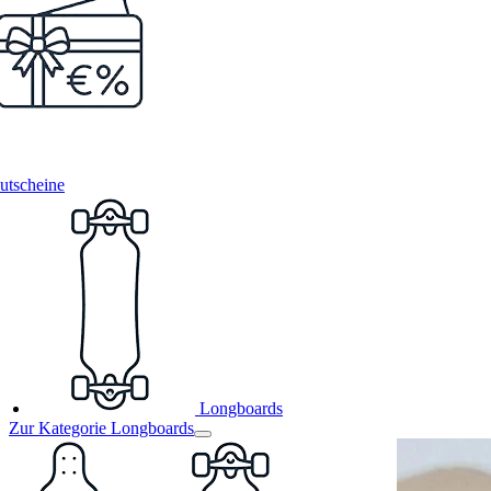
utscheine
Longboards
Zur Kategorie Longboards