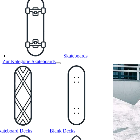
Skateboards
Zur Kategorie Skateboards
kateboard Decks
Blank Decks