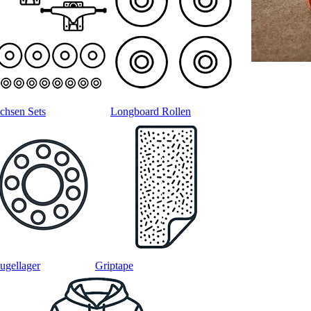
chsen Sets
Longboard Rollen
ugellager
Griptape