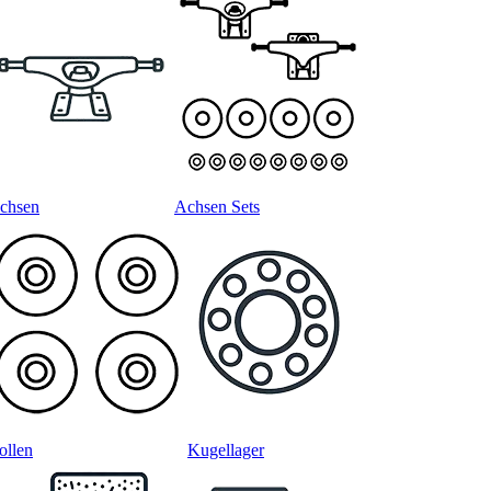
chsen
Achsen Sets
ollen
Kugellager