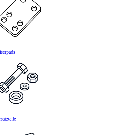
iserpads
satzteile