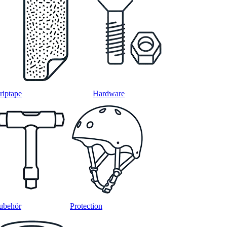
riptape
Hardware
ubehör
Protection