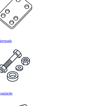
iserpads
satzteile