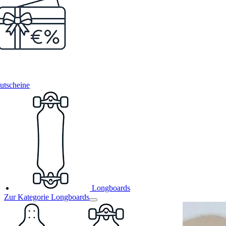
utscheine
Longboards
Zur Kategorie Longboards