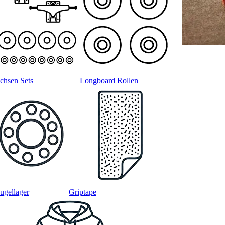
chsen Sets
Longboard Rollen
ugellager
Griptape