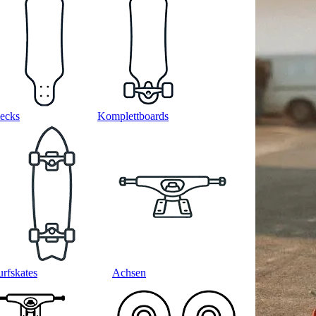
ecks
Komplettboards
urfskates
Achsen