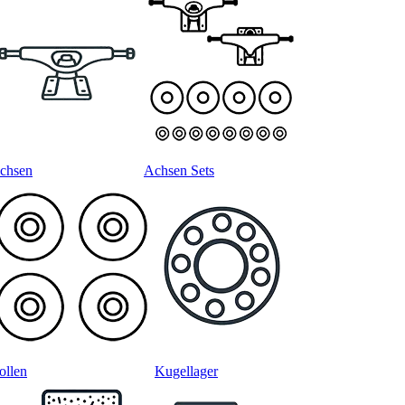
chsen
Achsen Sets
ollen
Kugellager