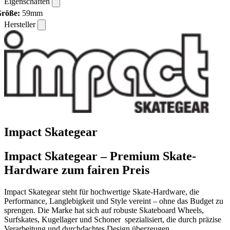
Eigenschaften
röße:
59mm
Hersteller
Impact Skategear
Impact Skategear – Premium Skate-
Hardware zum fairen Preis
Impact Skategear steht für hochwertige Skate-Hardware, die
Performance, Langlebigkeit und Style vereint – ohne das Budget zu
sprengen. Die Marke hat sich auf robuste Skateboard Wheels,
Surfskates, Kugellager und Schoner spezialisiert, die durch präzise
Verarbeitung und durchdachtes Design überzeugen.