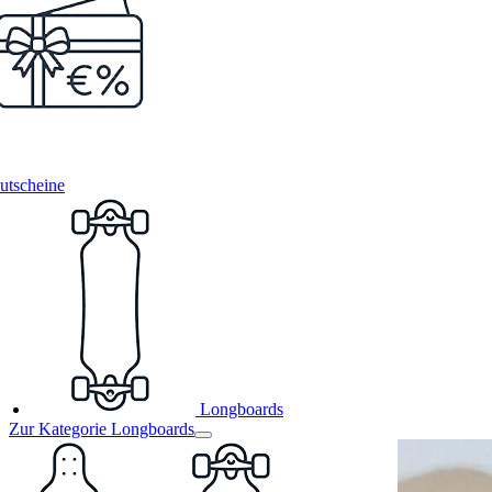
utscheine
Longboards
Zur Kategorie Longboards