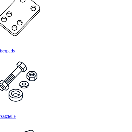
iserpads
satzteile