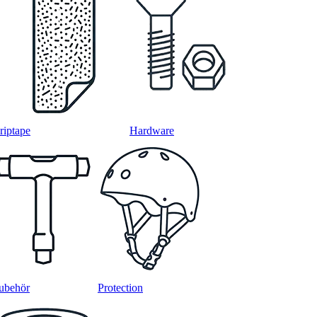
riptape
Hardware
ubehör
Protection