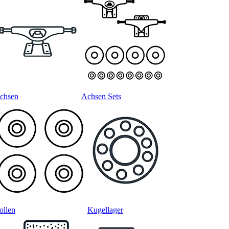
chsen
Achsen Sets
ollen
Kugellager