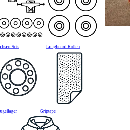
chsen Sets
Longboard Rollen
ugellager
Griptape