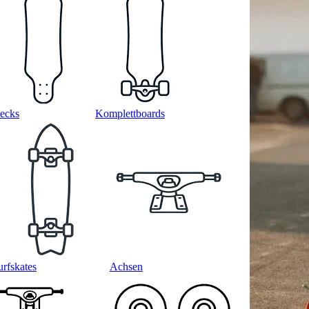
ecks
Komplettboards
urfskates
Achsen