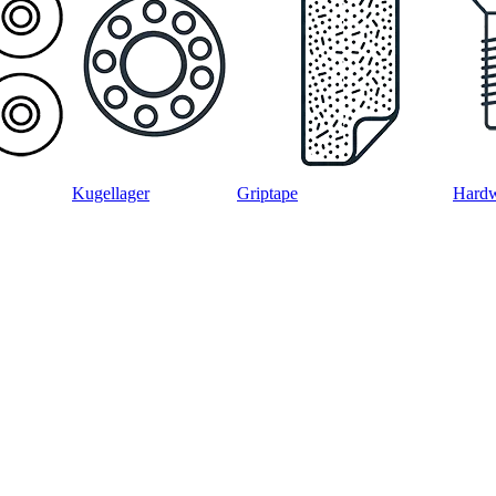
Kugellager
Griptape
Hard