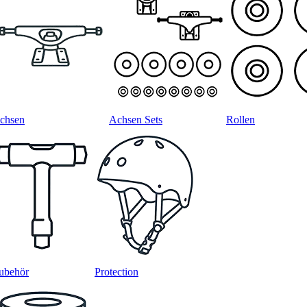
chsen
Achsen Sets
Rollen
ubehör
Protection