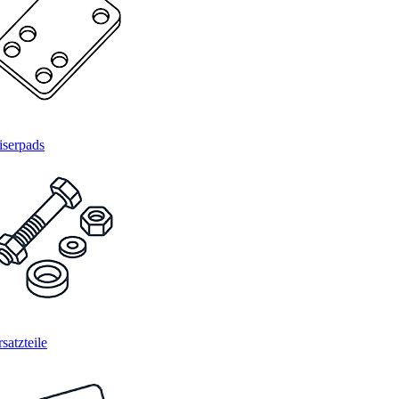
iserpads
satzteile