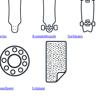
ecks
Komplettboards
Surfskates
ugellager
Griptape