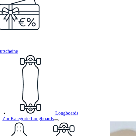
utscheine
Longboards
Zur Kategorie Longboards