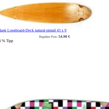
lank Longboard-Deck natural pintail 43 x 9
54,90 €
Regulärer Preis:
6
%
Tipp