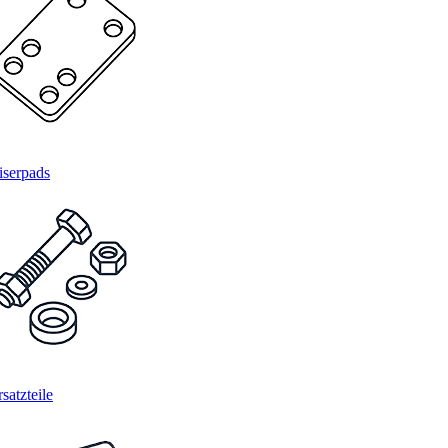
iserpads
satzteile