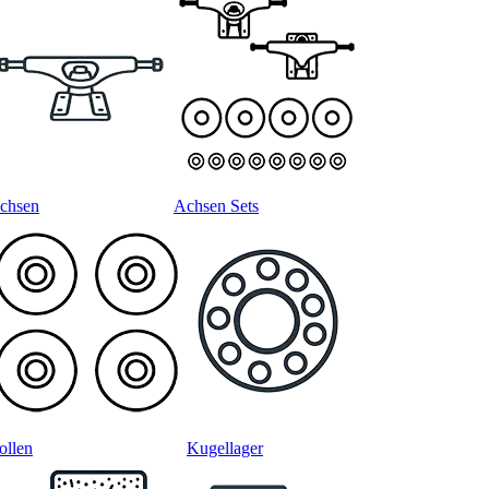
chsen
Achsen Sets
ollen
Kugellager