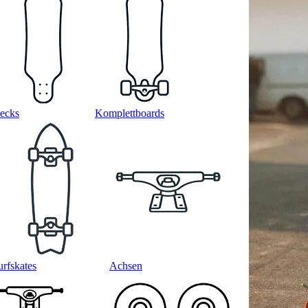
ecks
Komplettboards
urfskates
Achsen