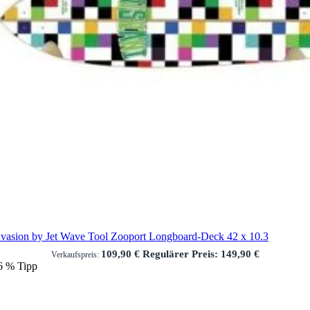
nvasion by Jet Wave Tool Zooport Longboard-Deck 42 x 10.3
109,90 €
Regulärer Preis:
149,90 €
Verkaufspreis:
6
%
Tipp