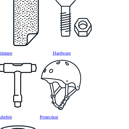
riptape
Hardware
ubehör
Protection