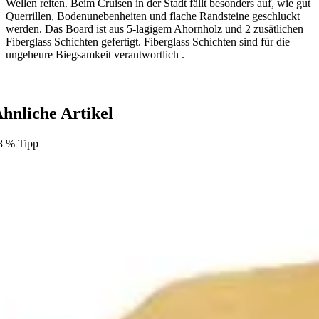
Wellen reiten. Beim Cruisen in der Stadt fällt besonders auf, wie gut
Querrillen, Bodenunebenheiten und flache Randsteine geschluckt
werden. Das Board ist aus 5-lagigem Ahornholz und 2 zusätlichen
Fiberglass Schichten gefertigt. Fiberglass Schichten sind für die
ungeheure Biegsamkeit verantwortlich .
hnliche Artikel
8
%
Tipp