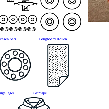
chsen Sets
Longboard Rollen
ugellager
Griptape