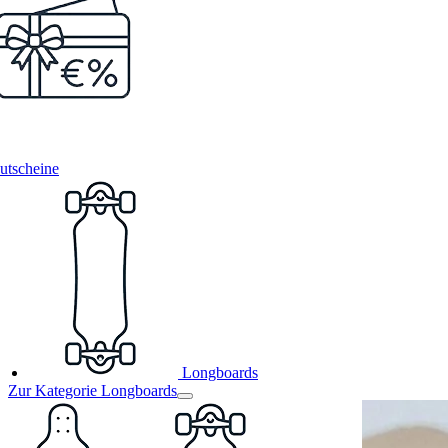
utscheine
Longboards
Zur Kategorie Longboards