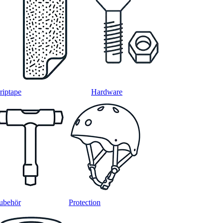
riptape
Hardware
ubehör
Protection