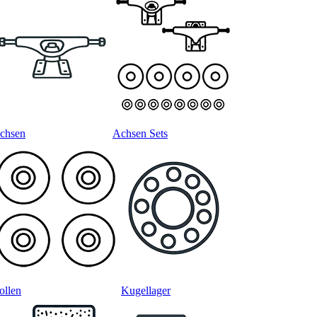
chsen
Achsen Sets
ollen
Kugellager