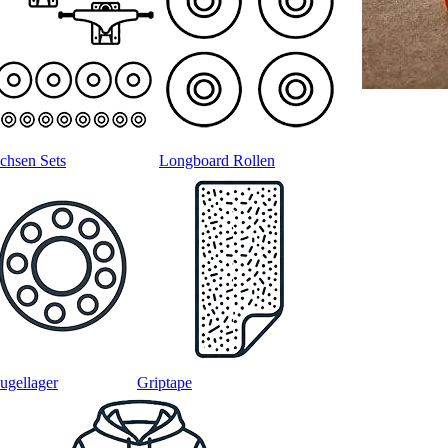
chsen Sets
Longboard Rollen
ugellager
Griptape