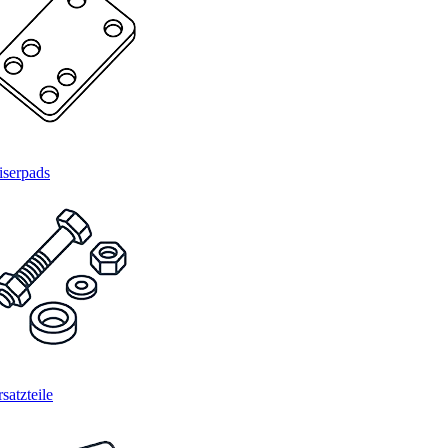
iserpads
satzteile