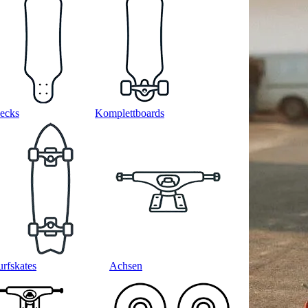
ecks
Komplettboards
urfskates
Achsen