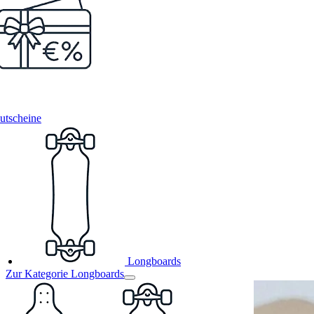
utscheine
Longboards
Zur Kategorie Longboards