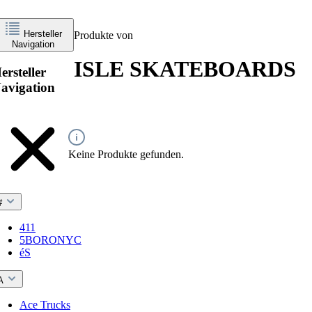
Hersteller
Produkte von
Navigation
ISLE SKATEBOARDS
ersteller
avigation
Keine Produkte gefunden.
#
411
5BORONYC
éS
A
Ace Trucks