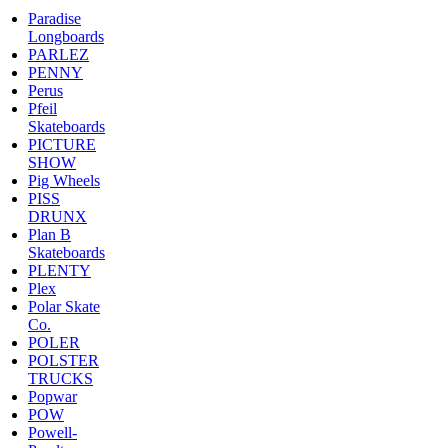
Paradise
Longboards
PARLEZ
PENNY
Perus
Pfeil
Skateboards
PICTURE
SHOW
Pig Wheels
PISS
DRUNX
Plan B
Skateboards
PLENTY
Plex
Polar Skate
Co.
POLER
POLSTER
TRUCKS
Popwar
POW
Powell-