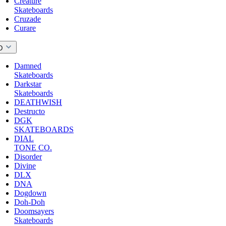
Creature
Skateboards
Cruzade
Curare
D
Damned
Skateboards
Darkstar
Skateboards
DEATHWISH
Destructo
DGK
SKATEBOARDS
DIAL
TONE CO.
Disorder
Divine
DLX
DNA
Dogdown
Doh-Doh
Doomsayers
Skateboards