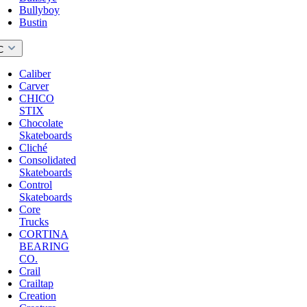
Bullyboy
Bustin
C
Caliber
Carver
CHICO
STIX
Chocolate
Skateboards
Cliché
Consolidated
Skateboards
Control
Skateboards
Core
Trucks
CORTINA
BEARING
CO.
Crail
Crailtap
Creation