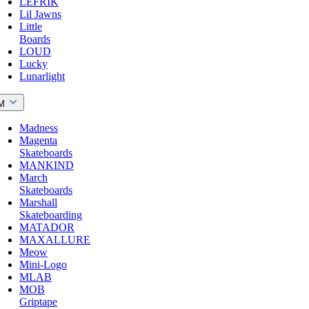
LEFRIK
Lil Jawns
Little
Boards
LOUD
Lucky
Lunarlight
M
Madness
Magenta
Skateboards
MANKIND
March
Skateboards
Marshall
Skateboarding
MATADOR
MAXALLURE
Meow
Mini-Logo
MLAB
MOB
Griptape