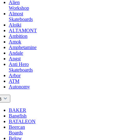
Alien
Workshop
Almost
Skateboards
Aloiki
ALTAMONT
Ambition
Amok
Amphetamine
Andale
Angst
Anti Hero
Skateboards
Arbor
ATM
Autonomy
B
BAKER
Bangfish
BATALEON
Beercan
Boards
Below