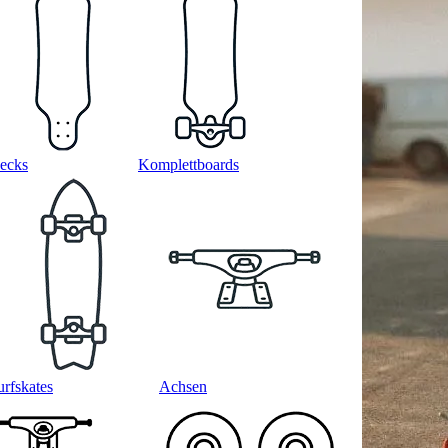
ecks
Komplettboards
urfskates
Achsen