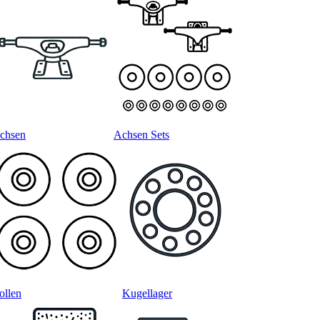
chsen
Achsen Sets
ollen
Kugellager