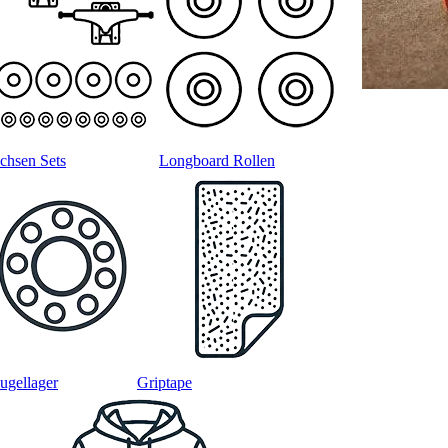
chsen Sets
Longboard Rollen
ugellager
Griptape