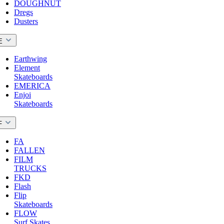
DOUGHNUT
Dregs
Dusters
E
Earthwing
Element
Skateboards
EMERICA
Enjoi
Skateboards
F
FA
FALLEN
FILM
TRUCKS
FKD
Flash
Flip
Skateboards
FLOW
Surf Skates