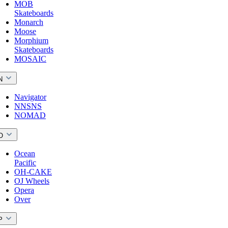
MOB
Skateboards
Monarch
Moose
Morphium
Skateboards
MOSAIC
N
Navigator
NNSNS
NOMAD
O
Ocean
Pacific
OH-CAKE
OJ Wheels
Opera
Over
P