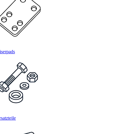
iserpads
satzteile