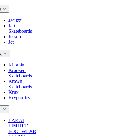
J
Jacuzzi
Jart
Skateboards
Jessup
Jet
K
Kingpin
Krooked
Skateboards
Krown
Skateboards
Krux
Kryptonics
L
LAKAI
LIMITED
FOOTWEAR