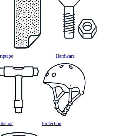
riptape
Hardware
ubehör
Protection