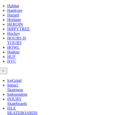
Habitat
Hardcore
Hazard
Heritage
HEROIN
HIPPYTREE
Hockey
HOURS IS
YOURS
HOWL
Hudora
HUF
HVC
I
IceGrind
Impact
Skategear
Independent
INJURY
Skateboards
ISLE
SKATEBOARDS