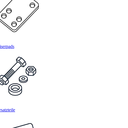
iserpads
satzteile