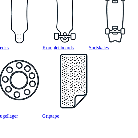
ecks
Komplettboards
Surfskates
ugellager
Griptape