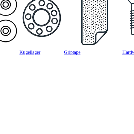
Kugellager
Griptape
Hard