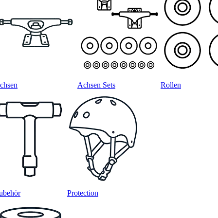
chsen
Achsen Sets
Rollen
ubehör
Protection