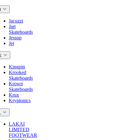
J
Jacuzzi
Jart
Skateboards
Jessup
Jet
K
Kingpin
Krooked
Skateboards
Krown
Skateboards
Krux
Kryptonics
L
LAKAI
LIMITED
FOOTWEAR