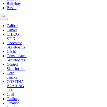
Bullyboy
Bustin
C
Caliber
Carver
CHICO
STIX
Chocolate
Skateboards
Cliché
Consolidated
Skateboards
Control
Skateboards
Core
Trucks
CORTINA
BEARING
CO.
Crail
Crailtap
Creation