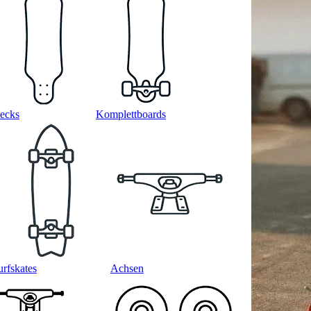
ecks
Komplettboards
urfskates
Achsen