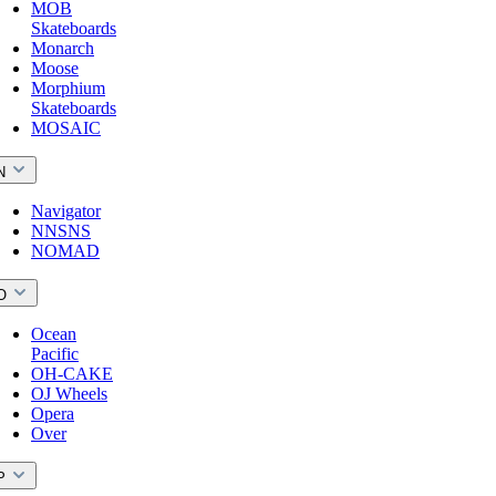
MOB
Skateboards
Monarch
Moose
Morphium
Skateboards
MOSAIC
N
Navigator
NNSNS
NOMAD
O
Ocean
Pacific
OH-CAKE
OJ Wheels
Opera
Over
P