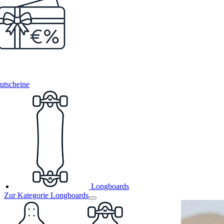
utscheine
Longboards
Zur Kategorie Longboards