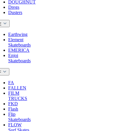
DOUGHNUT
Dregs
Dusters
E
Earthwing
Element
Skateboards
EMERICA
Enjoi
Skateboards
F
FA
FALLEN
FILM
TRUCKS
FKD
Flash
Flip
Skateboards
FLOW
Surf Skates