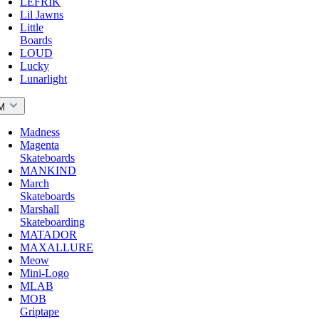
LEFRIK
Lil Jawns
Little
Boards
LOUD
Lucky
Lunarlight
M
Madness
Magenta
Skateboards
MANKIND
March
Skateboards
Marshall
Skateboarding
MATADOR
MAXALLURE
Meow
Mini-Logo
MLAB
MOB
Griptape