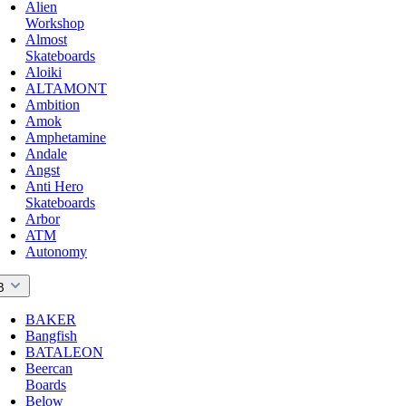
Alien
Workshop
Almost
Skateboards
Aloiki
ALTAMONT
Ambition
Amok
Amphetamine
Andale
Angst
Anti Hero
Skateboards
Arbor
ATM
Autonomy
B
BAKER
Bangfish
BATALEON
Beercan
Boards
Below