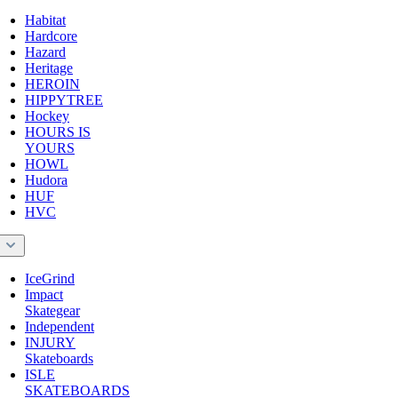
Habitat
Hardcore
Hazard
Heritage
HEROIN
HIPPYTREE
Hockey
HOURS IS
YOURS
HOWL
Hudora
HUF
HVC
I
IceGrind
Impact
Skategear
Independent
INJURY
Skateboards
ISLE
SKATEBOARDS