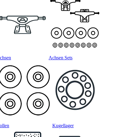
chsen
Achsen Sets
ollen
Kugellager