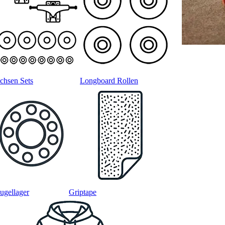
chsen Sets
Longboard Rollen
ugellager
Griptape