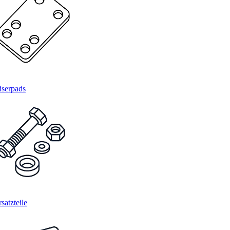
iserpads
satzteile