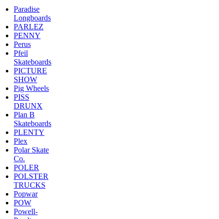
Paradise
Longboards
PARLEZ
PENNY
Perus
Pfeil
Skateboards
PICTURE
SHOW
Pig Wheels
PISS
DRUNX
Plan B
Skateboards
PLENTY
Plex
Polar Skate
Co.
POLER
POLSTER
TRUCKS
Popwar
POW
Powell-