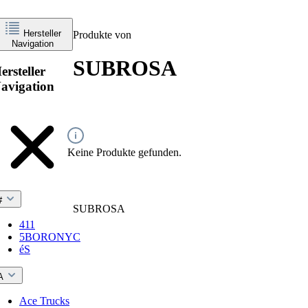
Hersteller
Produkte von
Navigation
SUBROSA
ersteller
avigation
Keine Produkte gefunden.
#
SUBROSA
411
5BORONYC
éS
A
Ace Trucks