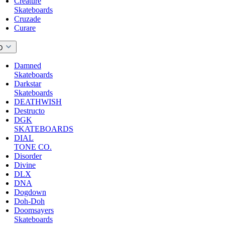
Creature
Skateboards
Cruzade
Curare
D
Damned
Skateboards
Darkstar
Skateboards
DEATHWISH
Destructo
DGK
SKATEBOARDS
DIAL
TONE CO.
Disorder
Divine
DLX
DNA
Dogdown
Doh-Doh
Doomsayers
Skateboards