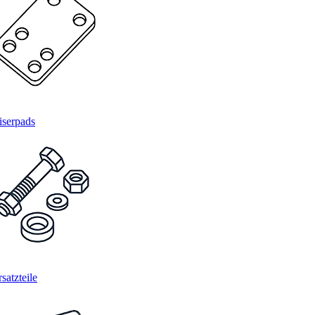
iserpads
satzteile