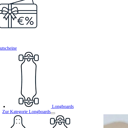
utscheine
Longboards
Zur Kategorie Longboards