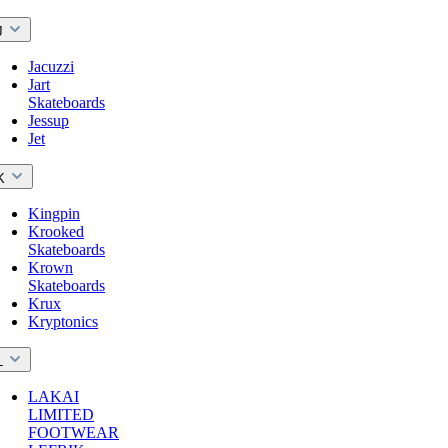
J
Jacuzzi
Jart
Skateboards
Jessup
Jet
K
Kingpin
Krooked
Skateboards
Krown
Skateboards
Krux
Kryptonics
L
LAKAI
LIMITED
FOOTWEAR