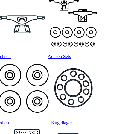
chsen
Achsen Sets
ollen
Kugellager