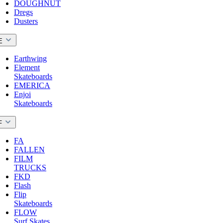
DOUGHNUT
Dregs
Dusters
E
Earthwing
Element
Skateboards
EMERICA
Enjoi
Skateboards
F
FA
FALLEN
FILM
TRUCKS
FKD
Flash
Flip
Skateboards
FLOW
Surf Skates