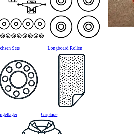
chsen Sets
Longboard Rollen
ugellager
Griptape