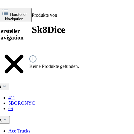
Hersteller
Produkte von
Navigation
Sk8Dice
ersteller
avigation
Keine Produkte gefunden.
#
411
5BORONYC
éS
A
Ace Trucks