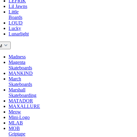
LEFRIK
Lil Jawns
Little
Boards
LOUD
Lucky
Lunarlight
M
Madness
Magenta
Skateboards
MANKIND
March
Skateboards
Marshall
Skateboarding
MATADOR
MAXALLURE
Meow
Mini-Logo
MLAB
MOB
Griptape