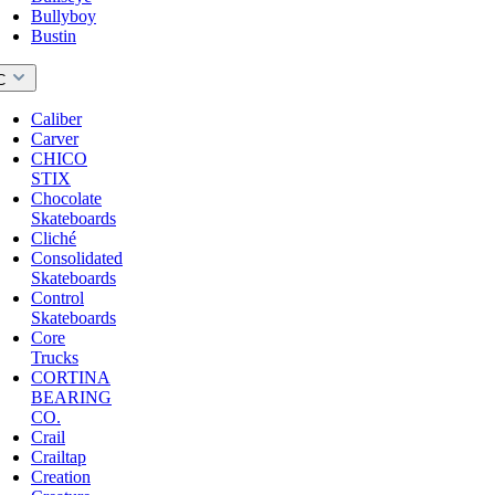
Bullyboy
Bustin
C
Caliber
Carver
CHICO
STIX
Chocolate
Skateboards
Cliché
Consolidated
Skateboards
Control
Skateboards
Core
Trucks
CORTINA
BEARING
CO.
Crail
Crailtap
Creation