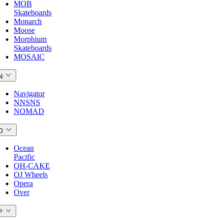
MOB
Skateboards
Monarch
Moose
Morphium
Skateboards
MOSAIC
N
Navigator
NNSNS
NOMAD
O
Ocean
Pacific
OH-CAKE
OJ Wheels
Opera
Over
P