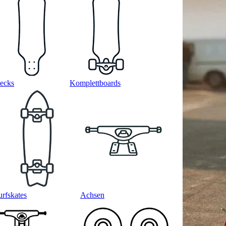
ecks
Komplettboards
urfskates
Achsen