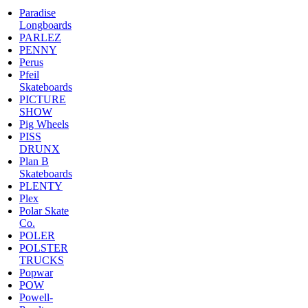
Paradise
Longboards
PARLEZ
PENNY
Perus
Pfeil
Skateboards
PICTURE
SHOW
Pig Wheels
PISS
DRUNX
Plan B
Skateboards
PLENTY
Plex
Polar Skate
Co.
POLER
POLSTER
TRUCKS
Popwar
POW
Powell-