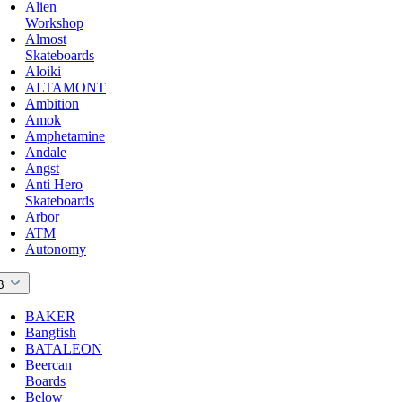
Alien
Workshop
Almost
Skateboards
Aloiki
ALTAMONT
Ambition
Amok
Amphetamine
Andale
Angst
Anti Hero
Skateboards
Arbor
ATM
Autonomy
B
BAKER
Bangfish
BATALEON
Beercan
Boards
Below