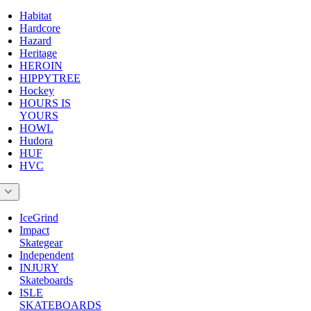
Habitat
Hardcore
Hazard
Heritage
HEROIN
HIPPYTREE
Hockey
HOURS IS
YOURS
HOWL
Hudora
HUF
HVC
I
IceGrind
Impact
Skategear
Independent
INJURY
Skateboards
ISLE
SKATEBOARDS